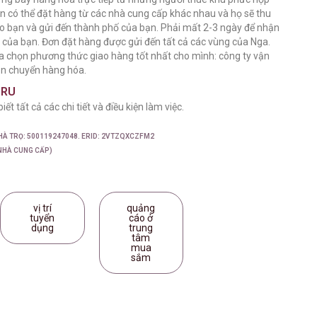
 có thể đặt hàng từ các nhà cung cấp khác nhau và họ sẽ thu
o bạn và gửi đến thành phố của bạn. Phải mất 2-3 ngày để nhận
 của bạn. Đơn đặt hàng được gửi đến tất cả các vùng của Nga.
ựa chọn phương thức giao hàng tốt nhất cho mình: công ty vận
 vận chuyển hàng hóa.
.RU
t tất cả các chi tiết và điều kiện làm việc.
NHÀ TRỌ: 500119247048. ERID: 2VTZQXCZFM2
 NHÀ CUNG CẤP)
vị trí
quảng
tuyển
cáo ở
dụng
trung
tâm
mua
sắm