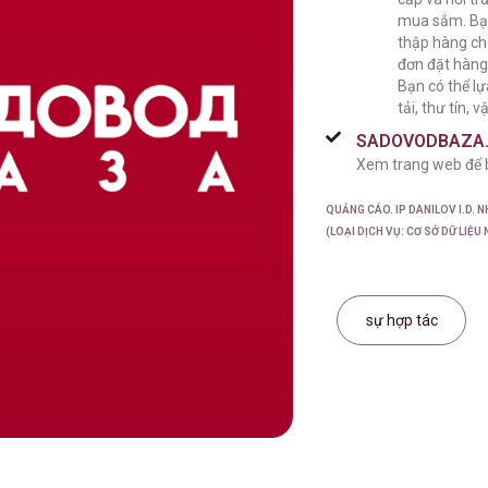
mua sắm. Bạn
thập hàng ch
đơn đặt hàng
Bạn có thể l
tải, thư tín,
SADOVODBAZA
Xem trang web để biế
QUẢNG CÁO. IP DANILOV I.D. 
(LOẠI DỊCH VỤ: CƠ SỞ DỮ LIỆU
sự hợp tác