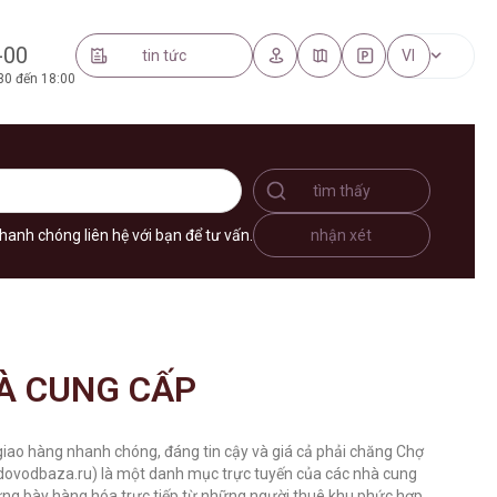
-00
tin tức
VI
30 đến 18:00
tìm thấy
hanh chóng liên hệ với bạn để tư vấn.
nhận xét
À CUNG CẤP
giao hàng nhanh chóng, đáng tin cậy và giá cả phải chăng Chợ
ovodbaza.ru) là một danh mục trực tuyến của các nhà cung
rưng bày hàng hóa trực tiếp từ những người thuê khu phức hợp