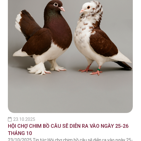
23.10.2025
HỘI CHỢ CHIM BỒ CÂU SẼ DIỄN RA VÀO NGÀY 25-26
THÁNG 10
23/10/2025 Tin tức Hội chợ chim bồ câu sẽ diễn ra vào ngày 25-