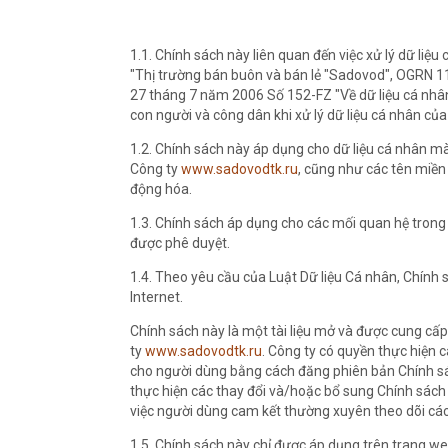
1.1. Chính sách này liên quan đến việc xử lý dữ liệ
"Thị trường bán buôn và bán lẻ "Sadovod", OGRN 1
27 tháng 7 năm 2006 Số 152-FZ "Về dữ liệu cá nhân
con người và công dân khi xử lý dữ liệu cá nhân của
1.2. Chính sách này áp dụng cho dữ liệu cá nhân m
Công ty
www.sadovodtk.ru
, cũng như các tên miền
động hóa.
1.3. Chính sách áp dụng cho các mối quan hệ trong l
được phê duyệt.
1.4. Theo yêu cầu của Luật Dữ liệu Cá nhân, Chính
Internet.
Chính sách này là một tài liệu mở và được cung cấ
ty
www.sadovodtk.ru
. Công ty có quyền thực hiện c
cho người dùng bằng cách đăng phiên bản Chính sác
thực hiện các thay đổi và/hoặc bổ sung Chính sách
việc người dùng cam kết thường xuyên theo dõi các 
1.5. Chính sách này chỉ được áp dụng trên trang we