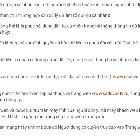
lộ dữ liệu cá nhân cho một người nhất định hoặc một nhóm người nhất đ
nhân (trừ trường hợp cần xử lý để làm rõ dữ liệu cá nhân);
ông thể khôi phục nội dung dữ liệu cá nhân trong hệ thống thông tin dữ l
á hủy;
đó không thể xác định quyền sở hữu dữ liệu cá nhân đối với một Chủ thể 
dữ liệu cá nhân có trong cơ sở dữ liệu, công nghệ thông tin và phương ti
với nhau nằm trên Internet tại một địa chỉ duy nhất (URL):
www.sadovod
ng nằm trên tên miền cấp ba thuộc về trang web
www.sadovodtk.ru
, cũn
của Công ty;
ủ web và được lưu trữ trên máy tính của người dùng, mà máy khách web 
u HTTP khi cố gắng mở trang của trang web tương ứng;
 trên mạng máy tính mà qua đó Người dùng có quyền truy cập vào Trang 