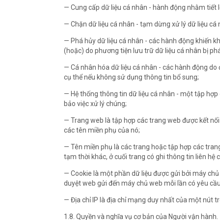
— Cung cấp dữ liệu cá nhân - hành động nhằm tiết 
— Chặn dữ liệu cá nhân - tạm dừng xử lý dữ liệu cá 
— Phá hủy dữ liệu cá nhân - các hành động khiến kh
(hoặc) do phương tiện lưu trữ dữ liệu cá nhân bị ph
— Cá nhân hóa dữ liệu cá nhân - các hành động do 
cụ thể nếu không sử dụng thông tin bổ sung;
— Hệ thống thông tin dữ liệu cá nhân - một tập hợp 
bảo việc xử lý chúng;
— Trang web là tập hợp các trang web được kết nối 
các tên miền phụ của nó;
— Tên miền phụ là các trang hoặc tập hợp các tra
tạm thời khác, ở cuối trang có ghi thông tin liên hệ 
— Cookie là một phần dữ liệu được gửi bởi máy ch
duyệt web gửi đến máy chủ web mỗi lần có yêu cầ
— Địa chỉ IP là địa chỉ mạng duy nhất của một nút
1.8. Quyền và nghĩa vụ cơ bản của Người vận hành.