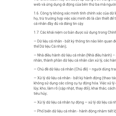
web và ứng dụng di động của bên thứ ba mà người d
1.6. Công ty không xác minh tính chính xác của dữ 
họ, trừ trường hợp việc xác minh đó là cần thiết để
cá nhân đầy đủ và đáng tin cậy.
1.7. Các khái niệm cơ bản được sử dụng trong Chín
— Dữ liệu cá nhân - bất kỳ thông tin nào liên quan
thể Dữ liệu Cá nhân);
— Nhà điều hành dữ liệu cá nhân (Nhà điều hành) – 
nhân, thành phần dữ liệu cá nhân cần xử lý, các hà
— Chủ đề dữ liệu cá nhân (Chủ đề) – người dùng t
— Xử lý dữ liệu cá nhân - bất kỳ hành động (thao t
không sử dụng các công cụ tự động hóa. Việc xử lý 
lũy; kho; làm rõ (cập nhật, thay đổi); khai thác; các
tiêu hủy;
— Xử lý dữ liệu cá nhân tự động — xử lý dữ liệu cá
— Phổ biến dữ liệu cá nhân - hành động nhằm tiết l