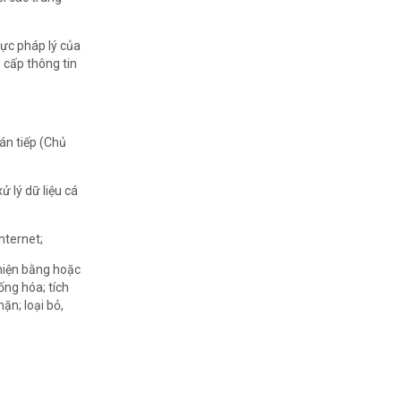
lực pháp lý của
 cấp thông tin
án tiếp (Chủ
 lý dữ liệu cá
nternet;
 hiện bằng hoặc
ống hóa; tích
hặn; loại bỏ,