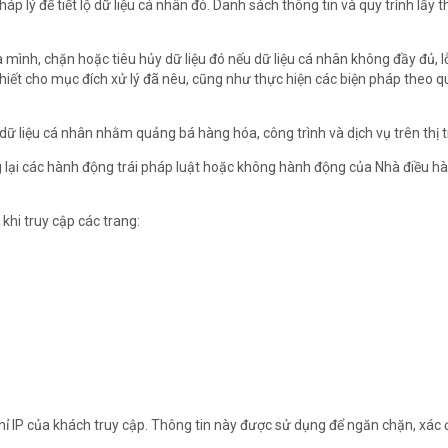
áp lý để tiết lộ dữ liệu cá nhân đó. Danh sách thông tin và quy trình lấy t
mình, chặn hoặc tiêu hủy dữ liệu đó nếu dữ liệu cá nhân không đầy đủ, lỗ
hiết cho mục đích xử lý đã nêu, cũng như thực hiện các biện pháp theo q
ý dữ liệu cá nhân nhằm quảng bá hàng hóa, công trình và dịch vụ trên thị 
ại các hành động trái pháp luật hoặc không hành động của Nhà điều hàn
khi truy cập các trang:
chỉ IP của khách truy cập. Thông tin này được sử dụng để ngăn chặn, xác đ