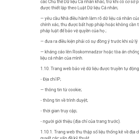
các Chủ thể Dữ liệu Cá nhân khác, trừ khi có cơ sở ph
được thiết lập theo Luật Dữ liệu Cá nhân;
— yêu cầu Nhà điều hành làm rõ dữ liệu cá nhân của 
chính xác, thu được bất hợp pháp hoặc không cần t
pháp luật để bảo vệ quyền của họ ;
— đưa ra điều kiện phải có sự đồng ý trước khi xử l
— kháng cáo lên Roskomnadzor hoặc tòa án chống l
liệu cá nhân của mình.
1.10. Trang web bảo vệ dữ liệu được truyền tự động 
- Địa chỉ IP;
— thông tin từ cookie;
- thông tin về trình duyệt;
- thời gian truy cập;
- người giới thiệu (địa chỉ của trang trước).
1.10.1. Trang web thu thập số liệu thống kê về địa 
quyết các vấn đề kỹ thuật.