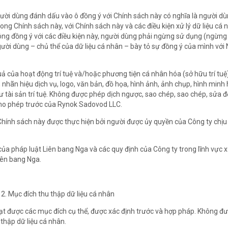
gười dùng đánh dấu vào ô đồng ý với Chính sách này có nghĩa là người dù
rong Chính sách này, với Chính sách này và các điều kiện xử lý dữ liệu cá
ng đồng ý với các điều kiện này, người dùng phải ngừng sử dụng (ngừng
gười dùng – chủ thể của dữ liệu cá nhân – bày tỏ sự đồng ý của mình với
quả của hoạt động trí tuệ và/hoặc phương tiện cá nhân hóa (sở hữu trí tu
nhãn hiệu dịch vụ, logo, văn bản, đồ họa, hình ảnh, ảnh chụp, hình minh 
 tài sản trí tuệ. Không được phép dịch ngược, sao chép, sao chép, sửa 
ho phép trước của Rynok Sadovod LLC.
 Chính sách này được thực hiện bởi người được ủy quyền của Công ty chịu
của pháp luật Liên bang Nga và các quy định của Công ty trong lĩnh vực x
iên bang Nga.
2. Mục đích thu thập dữ liệu cá nhân
c đạt được các mục đích cụ thể, được xác định trước và hợp pháp. Không đ
thập dữ liệu cá nhân.