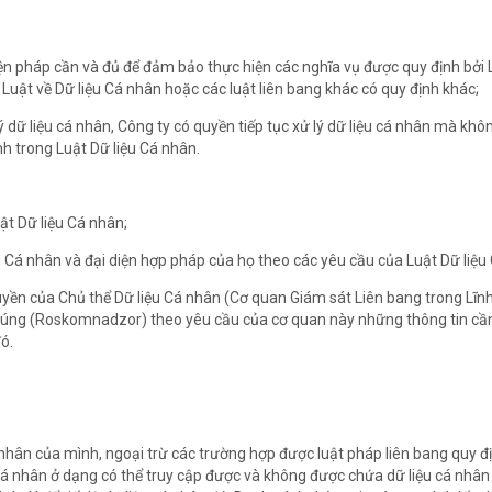
ện pháp cần và đủ để đảm bảo thực hiện các nghĩa vụ được quy định bởi L
 Luật về Dữ liệu Cá nhân hoặc các luật liên bang khác có quy định khác;
lý dữ liệu cá nhân, Công ty có quyền tiếp tục xử lý dữ liệu cá nhân mà kh
nh trong Luật Dữ liệu Cá nhân.
ật Dữ liệu Cá nhân;
ệu Cá nhân và đại diện hợp pháp của họ theo các yêu cầu của Luật Dữ liệu
yền của Chủ thể Dữ liệu Cá nhân (Cơ quan Giám sát Liên bang trong Lĩn
húng (Roskomnadzor) theo yêu cầu của cơ quan này những thông tin cần
ó.
á nhân của mình, ngoại trừ các trường hợp được luật pháp liên bang quy đ
á nhân ở dạng có thể truy cập được và không được chứa dữ liệu cá nhân