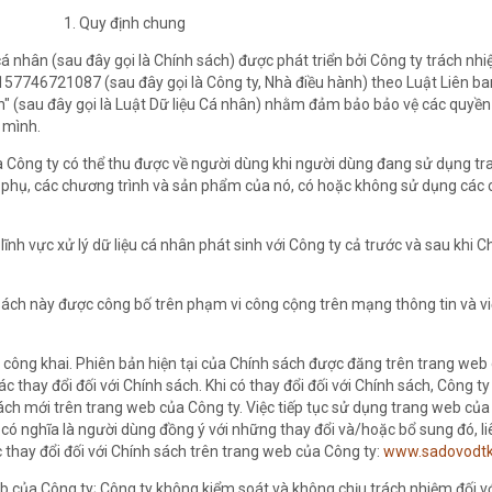
1. Quy định chung
u cá nhân (sau đây gọi là Chính sách) được phát triển bởi Công ty trách n
157746721087 (sau đây gọi là Công ty, Nhà điều hành) theo Luật Liên b
" (sau đây gọi là Luật Dữ liệu Cá nhân) nhằm đảm bảo bảo vệ các quyền
 mình.
à Công ty có thể thu được về người dùng khi người dùng đang sử dụng t
 phụ, các chương trình và sản phẩm của nó, có hoặc không sử dụng các 
ĩnh vực xử lý dữ liệu cá nhân phát sinh với Công ty cả trước và sau khi 
 sách này được công bố trên phạm vi công cộng trên mạng thông tin và v
p công khai. Phiên bản hiện tại của Chính sách được đăng trên trang we
ác thay đổi đối với Chính sách. Khi có thay đổi đối với Chính sách, Công t
h mới trên trang web của Công ty. Việc tiếp tục sử dụng trang web của 
 có nghĩa là người dùng đồng ý với những thay đổi và/hoặc bổ sung đó, l
thay đổi đối với Chính sách trên trang web của Công ty:
www.sadovodtk
b của Công ty; Công ty không kiểm soát và không chịu trách nhiệm đối vớ