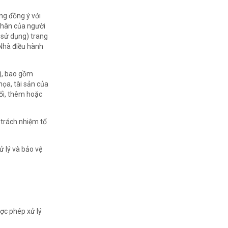
ng đồng ý với
 nhân của người
 sử dụng) trang
 Nhà điều hành
ệ), bao gồm
họa, tài sản của
đổi, thêm hoặc
 trách nhiệm tổ
ử lý và bảo vệ
ược phép xử lý