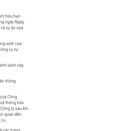
hiệm hữu hạn
ang ngày Ngày
 và tự do của
rang web của
công cụ tự
Chính sách này
iễn thông
b của Công
y sẽ thông báo
Công ty sau khi
iên quan đến
.ru
.
i các trang