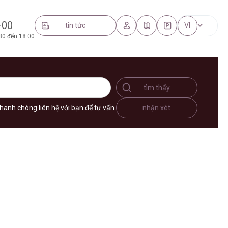
-00
tin tức
VI
30 đến 18:00
tìm thấy
hanh chóng liên hệ với bạn để tư vấn.
nhận xét