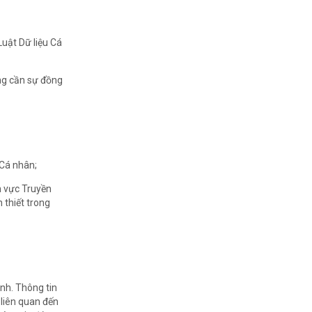
uật Dữ liệu Cá
ông cần sự đồng
 Cá nhân;
h vực Truyền
 thiết trong
ịnh. Thông tin
 liên quan đến