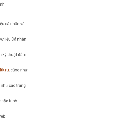
ịnh;
iệu cá nhân và
Dữ liệu Cá nhân
ện kỹ thuật đảm
tk.ru
, cũng như
g như các trang
hoặc trình
web.