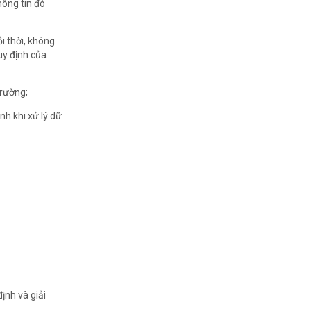
hông tin đó
i thời, không
uy định của
trường;
h khi xử lý dữ
ịnh và giải