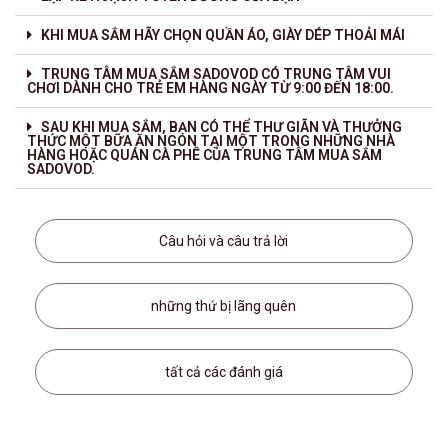
KHI MUA SẮM HÃY CHỌN QUẦN ÁO, GIÀY DÉP THOẢI MÁI
TRUNG TÂM MUA SẮM SADOVOD CÓ TRUNG TÂM VUI
CHƠI DÀNH CHO TRẺ EM HÀNG NGÀY TỪ 9:00 ĐẾN 18:00.
SAU KHI MUA SẮM, BẠN CÓ THỂ THƯ GIÃN VÀ THƯỞNG
THỨC MỘT BỮA ĂN NGON TẠI MỘT TRONG NHỮNG NHÀ
HÀNG HOẶC QUÁN CÀ PHÊ CỦA TRUNG TÂM MUA SẮM
SADOVOD.
Câu hỏi và câu trả lời
những thứ bị lãng quên
tất cả các đánh giá