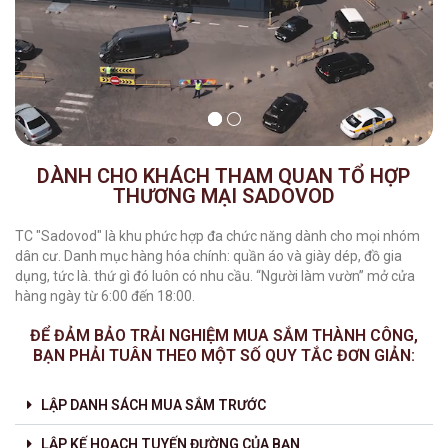
DÀNH CHO KHÁCH THAM QUAN TỔ HỢP
THƯƠNG MẠI SADOVOD
TC "Sadovod" là khu phức hợp đa chức năng dành cho mọi nhóm
dân cư. Danh mục hàng hóa chính: quần áo và giày dép, đồ gia
dụng, tức là. thứ gì đó luôn có nhu cầu. “Người làm vườn” mở cửa
hàng ngày từ 6:00 đến 18:00.
ĐỂ ĐẢM BẢO TRẢI NGHIỆM MUA SẮM THÀNH CÔNG,
BẠN PHẢI TUÂN THEO MỘT SỐ QUY TẮC ĐƠN GIẢN:
LẬP DANH SÁCH MUA SẮM TRƯỚC
LẬP KẾ HOẠCH TUYẾN ĐƯỜNG CỦA BẠN