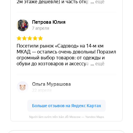
Người làm vườn trên bản đồ Moscow — Yandex Maps