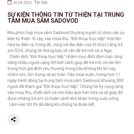
Tin tức
26.09.2023
SỰ KIỆN THÔNG TIN TỪ THIỆN TẠI TRUNG
TÂM MUA SẮM SADOVOD
Khu phức hợp mua sắm Sadovod thường xuyên tổ chức các sự
kiện từ thiện. Vì vậy, vào mùa thu, “Đối thoại trực tiếp” một lần
nữa lại diễn ra, trong đó, cùng với đại diện của tổ chức Làng trẻ
em SOS, chúng tôi thông báo về vấn đề trẻ mồ côi ở Nga.
Chiến dịch “Đối thoại trực tiếp” nhằm mục đích đảm bảo rằng
càng nhiều người càng tốt biết cách giúp đỡ trẻ mồ côi lớn lên
trong một gia đình yêu thương trong bầu không khí tin cậy,
chăm sóc, tôn trọng và an toàn. Vào mùa xuân, trong hơn 11
ngày hành động tại trung tâm mua sắm Sadovod, khoảng 300
người đã tham gia “Đối thoại trực tiếp”. Chúng tôi hy vọng rằng
vào mùa thu, chiến dịch sẽ còn hiệu quả hơn nữa và sẽ giúp đỡ
được những trẻ em có hoàn cảnh khó khăn trong cuộc sống.
Làm việc tốt thì dễ dàng khi chúng ta đoàn kết.