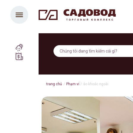
trang chủ
/
Phạm vi
/
áo khoác ngoài