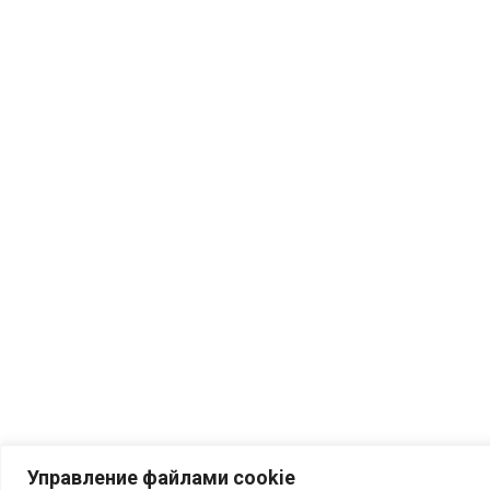
Phụ kiện đám cưới
Đồ dùng cho thú cưng
thức ăn vật nuôi
Одежда для животных
cá cảnh
Bể thủy sinh và phụ kiện
Túi và phụ kiện
Túi xách và vali
Kính râm và quang học
Đồ trang sức và đồ trang sức
Товары для дома
Управление файлами cookie