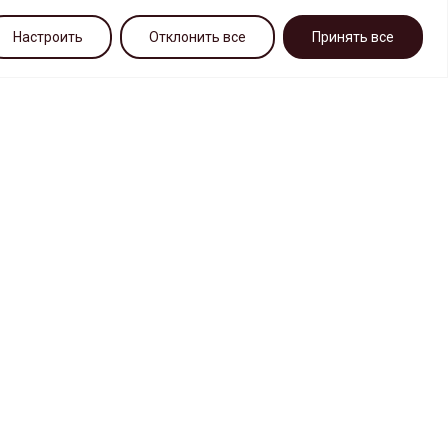
Настроить
Отклонить все
Принять все
CHO DU KHÁCH
Về tổ hợp TC "SADOVOD"
Liên lạc
những thứ bị lãng quên
"Danh sách đen
Làm sao để tới đó
Sơ đồ đỗ xe
Nhận xét