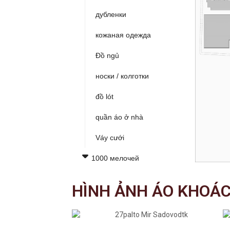
дубленки
кожаная одежда
Đồ ngủ
носки / колготки
đồ lót
quần áo ở nhà
Váy cưới
1000 мелочей
Игрушки линии 6,7,8,9,13
HÌNH ẢNH ÁO KHOÁC
thiết bị gia dụng
Đĩa