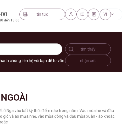
-00
tin tức
VI
30 đến 18:00
tìm thấy
hanh chóng liên hệ với bạn để tư vấn.
nhận xét
 NGOÀI
iết ở Nga vào bất kỳ thời điểm nào trong năm. Vào mùa hè và đầu
áo gió và áo mưa nhẹ, vào mùa đông và đầu mùa xuân - áo khoác
hoác.