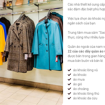
Các nhà thiết kế cung cấp
sắc đậm đặc biệt phù hợp
Việc lựa chọn áo khoác ng
ngân sách của bạn.
Trung tâm mua sắm "Sado
thực, cũng như nhiều lựa 
Quần áo ngoài của nam và
22 của các dãy quần áo 
được bán trong gian hàn
mua bán buôn và bán lẻ.
áo khoác lông vũ
áo khoác
áo mưa
áo gió
áo choàng
áo khoác lông thú
áo khoác da cừu