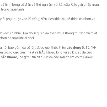
 cả hình bóng cổ điển và thử nghiệm với kết cấu. Các giải pháp màu
 trong mùa lạnh.
oài phụ thuộc vào lối sống, điều kiện khí hậu, sở thích cá nhân và
vod" có nhiều lựa chọn quần áo theo mùa thông thường và thiết
chọn để mặc khi đi chơi.
 nữ, bao gồm cả cỡ lớn, được giới thiệu
trên các dòng 5, 10, 14-
và trong các tòa nhà A và B
Áo khoác lông và áo khoác da cừu
g
"Áo khoác, lông thú và da"
.
Tất cả các sản phẩm có thể được