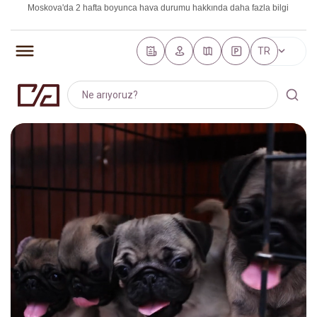
Moskova'da 2 hafta boyunca hava durumu hakkında daha fazla bilgi
https://world-weather.ru/pogoda/russia/saint_petersburg/
TR