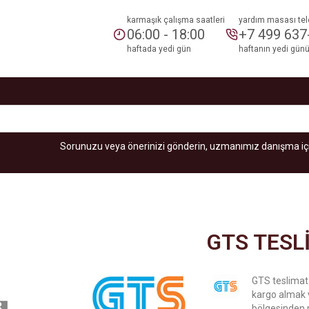
karmaşık çalışma saatleri
yardım masası tel
06:00 - 18:00
+7 499 637
haftada yedi gün
haftanın yedi günü
Sorunuzu veya önerinizi gönderin, uzmanımız danışma için
GTS TESL
GTS teslimat
kargo almak v
bölgesinden 