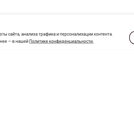
ты сайта, анализа трафика и персонализации контента.
бнее — в нашей
Политике конфиденциальности
.
TICARET NESNELERI
HIZMETLER VE HIZME
Bina A
Kafeler ve restoranlar
Bina B
ATM'ler
düğün galerisi
eczaneler
Malzeme satırları
hayat evi