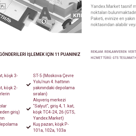
Yandex.Market tasnif m
noktaları bulunmaktadır
Paketi, evinize en yakın
noktasından alabilir veya
REKLAM. REKLAMVEREN: VERTE
GÖNDERILERI IŞLEMEK IÇIN 11 PUANINIZ
HIZMET TÜRÜ: GTS TESLIMAT 
at, köşk 3-
ST-5 (Moskova Çevre
Yolu'nun 4. hattının
at, köşk 2-
yakınındaki depolama
rlerin
sıraları)
Alışveriş merkezi
ılar
"Salyut", giriş 4, 1. kat,
eden giriş)
köşk TC4-24, 26 (GTS,
rın
Yandex.Market)
 depolama
Kuş pazarı, köşk P-
101a, 102a, 103a