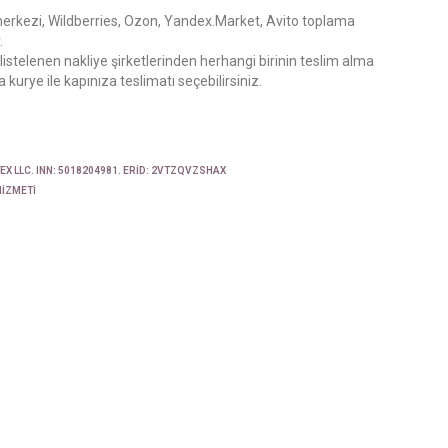
erkezi, Wildberries, Ozon, Yandex.Market, Avito toplama
.
 listelenen nakliye şirketlerinden herhangi birinin teslim alma
 kurye ile kapınıza teslimatı seçebilirsiniz.
X LLC. INN: 5018204981. ERID: 2VTZQVZSHAX
HIZMETI