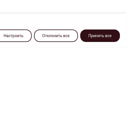
Настроить
Отклонить все
Принять все
T
ZIYARETÇILER IÇIN
TC "SADOVOD" kompleksi hakkında
Kişiler
unutulmuş şeyler
"Kara liste