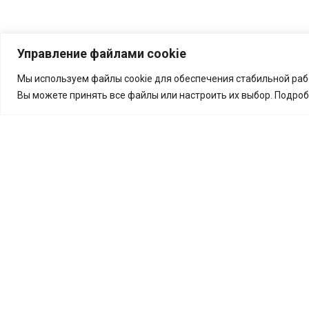
Управление файлами cookie
Мы используем файлы cookie для обеспечения стабильной рабо
Вы можете принять все файлы или настроить их выбор. Подро
Moskova, MKAD, 14. km
(Verkhnie Polya caddesi ile kesişme noktasında
iç taraf)