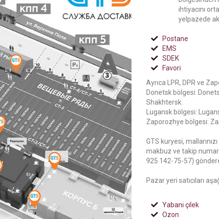
ihtiyacını or
yelpazede akr
Postane
EMS
SDEK
Favori
Ayrıca LPR, DPR ve Zapo
Donetsk bölgesi: Donet
Shakhtersk.
Lugansk bölgesi: Lugans
Zaporozhye bölgesi: Za
GTS kuryesi, mallarınız
makbuz ve takip numara
925 142-75-57) göndere
Pazar yeri satıcıları aşa
Yabani çilek
Ozon