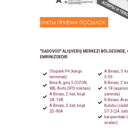
"SADOVOD" ALIŞVERIŞ MERKEZI BÖLGESINDE, 
EMRINIZDEDIR:
Otopark P4 (kargo
A Binası, 3. k
terminali)
5-05
Bina A, giriş 5 (OZON,
B Binası, 2. k
WB, Avito DPD noktası)
4-18 (asansö
A Binası, 2. kat, köşk
yanında)
2A-19A
B Binası, Arac
A Binası, 2. kat, köşk
Kulübü (cadd
2D-90A
ST-3 (24. satı
karşısındaki
sıraları)