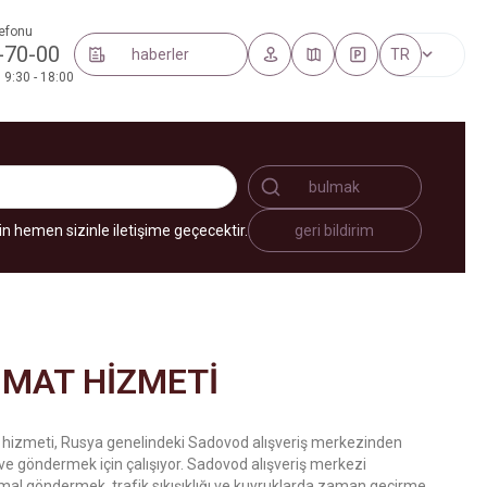
efonu
-70-00
haberler
TR
 9:30 - 18:00
bulmak
 hemen sizinle iletişime geçecektir.
geri bildirim
IMAT HIZMETI
 hizmeti, Rusya genelindeki Sadovod alışveriş merkezinden
e göndermek için çalışıyor. Sadovod alışveriş merkezi
mal göndermek, trafik sıkışıklığı ve kuyruklarda zaman geçirme