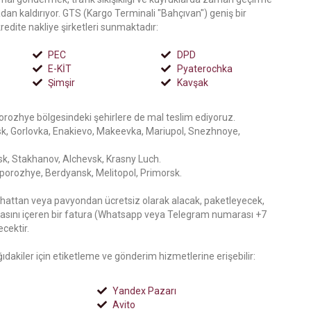
tadan kaldırıyor. GTS (Kargo Terminali "Bahçıvan") geniş bir
edite nakliye şirketleri sunmaktadır:
PEC
DPD
E-KİT
Pyaterochka
Şimşir
Kavşak
rozhye bölgesindeki şehirlere de mal teslim ediyoruz.
sk, Gorlovka, Enakievo, Makeevka, Mariupol, Snezhnoye,
k, Stakhanov, Alchevsk, Krasny Luch.
porozhye, Berdyansk, Melitopol, Primorsk.
ı hattan veya pavyondan ücretsiz olarak alacak, paketleyecek,
sını içeren bir fatura (Whatsapp veya Telegram numarası +7
cektir.
ğıdakiler için etiketleme ve gönderim hizmetlerine erişebilir:
Yandex Pazarı
Avito