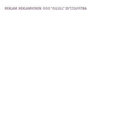
REKLAM. REKLAMVEREN: OOO "OLLOLL" 2VTZQUYITBA