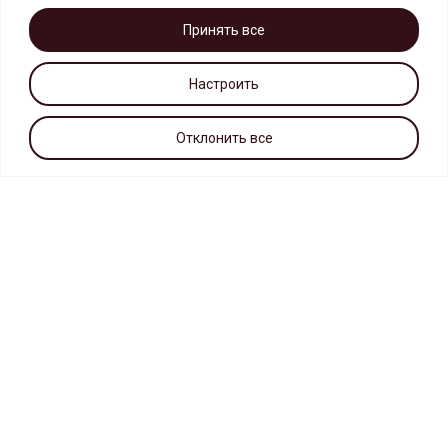
Принять все
Настроить
Отклонить все
г. Москва, МКАД, 14-ый км
(внутренняя сторона на пересечении с улицей Верхние Поля)