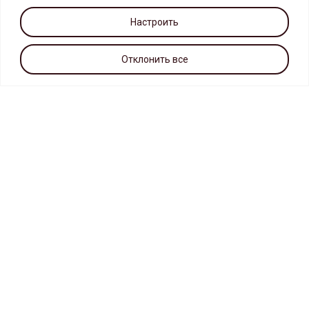
Настроить
Отклонить все
г. Москва, МКАД, 14-ый км
(внутренняя сторона на пересечении с улицей Верхние Поля)