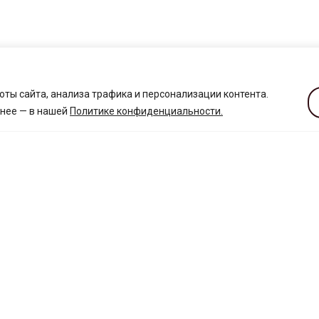
ты сайта, анализа трафика и персонализации контента.
бнее — в нашей
Политике конфиденциальности
.
ТОРГОВЫЕ ОБЪЕКТЫ
УСЛУГИ И СЕРВИС
Корпус А
Кафе и рестораны
Корпус Б
Банкоматы
Свадебная галерея
Аптеки