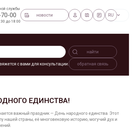
ной службы
-70-00
новости
RU
:30 до 18:00
найти
вяжется с вами для консультации.
обратная связь
ОДНОГО ЕДИНСТВА!
ечается важный праздник — День народного единства. Этот
у нашей страны, её многовековую историю, могучий дух и
ений.