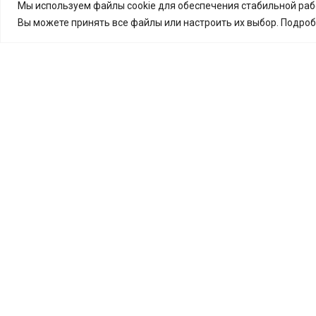
Мы используем файлы cookie для обеспечения стабильной рабо
Вы можете принять все файлы или настроить их выбор. Подро
г. Москва, МКАД, 14-ый км
(внутренняя сторона на пересечении с
улицей Верхние Поля)
время работы комплекса