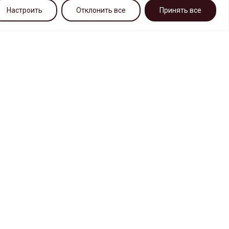
Настроить
Отклонить все
Принять все
ПОСЕТИТЕЛЯМ
О комплексе ТК «САДОВОД»
Контакты
Забытые вещи
«Черный» список
Как добраться
Схема парковки
Отзывы
Вопросы и ответы