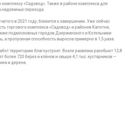
 комплексу «Садовод». Также в районе комплекса для
 надземных перехода.
чатого в 2021 году, близится к завершению. Уже сейчас
сть торгового комплекса «Садовод» и районов Капотня,
акже подмосковных городов Дзержинского и Котельники
, а пропускная способность выросла примерно в 1,5 раза.
абот территорию благоустроят. Возле развязки разобьют 12,8
ят более 720 берез и клёнов и свыше 4,1 тыс. кустарников —
ника и дерена.