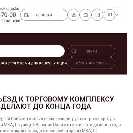
ной службы
-70-00
новости
RU
:30 до 18:00
найти
вяжется с вами для консультации.
обратная связь
ЪЕЗД К ТОРГОВОМУ КОМПЛЕКСУ
СДЕЛАЮТ ДО КОНЦА ГОДА
ергей Собянин открыл после реконструкции транспортную
и МКАД с улицей Верхние Поля и отметил, что до конца года
тво эстакады-съезда с внешней стороны МКАД к