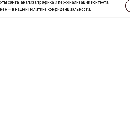
ты сайта, анализа трафика и персонализации контента.
бнее — в нашей
Политике конфиденциальности
.
ТОРГОВЫЕ ОБЪЕКТЫ
УСЛУГИ И СЕРВИС
Корпус А
Кафе и рестораны
Корпус Б
Банкоматы
Свадебная галерея
Аптеки
Вещевые ряды
Дом быта
Пальто, меха и кожа
Хостел «GARDENER»
Дом бижутерии
Детский центр
Птичий рынок
Ветеринарный участок
Лодки и моторы
Медицинский центр