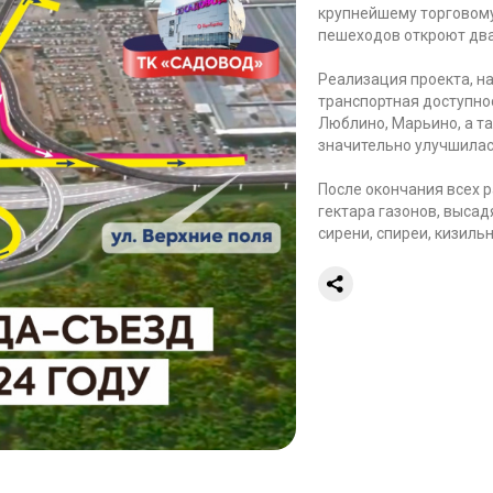
крупнейшему торговому
пешеходов откроют два
Реализация проекта, на
транспортная доступно
Люблино, Марьино, а т
значительно улучшилась
После окончания всех р
гектара газонов, высад
сирени, спиреи, кизиль